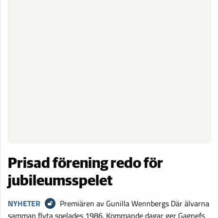
Prisad förening redo för
jubileumsspelet
NYHETER
Premiären av Gunilla Wennbergs Där älvarna
samman flyta spelades 1986. Kommande dagar ger Gagnefs