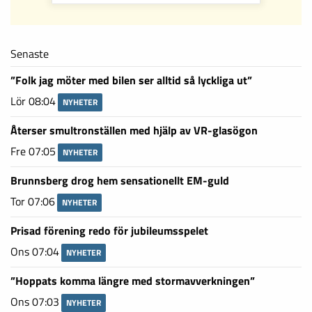
Senaste
”Folk jag möter med bilen ser alltid så lyckliga ut”
Lör 08:04
NYHETER
Återser smultronställen med hjälp av VR-glasögon
Fre 07:05
NYHETER
Brunnsberg drog hem sensationellt EM-guld
Tor 07:06
NYHETER
Prisad förening redo för jubileumsspelet
Ons 07:04
NYHETER
”Hoppats komma längre med stormavverkningen”
Ons 07:03
NYHETER